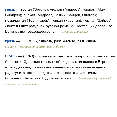
грязь
— густая (Эртель); жидкая (Андреев); жирная (Мамин
Сибиряк); липкая (Андреев, Белый, Зайцев, Олигер);
невылазная (Терпигорев); топкая (Каренин); черная (Зайцев)
Эпитеты литературной русской речи. М: Поставщик двора Его
Величества товарищество… …
Словарь эпитетов
грязь
— ГРЯЗЬ, слякоть, разг. месиво, разг. хлябь …
Словарь-тезаурус синонимов русской речи
ГРЯЗЬ
— (ГРАЗ) фирменное одесское лекарство от множества
болезней. Одесские грязелечебницы, славившиеся в Европе,
еще в девятнадцатом веке вылечили сотни тысяч людей от
радикулита, остеохондроза и множества аналогичных
болезней. Целебная Г. добывалась из …
Большой полутолковый
словарь одесского языка