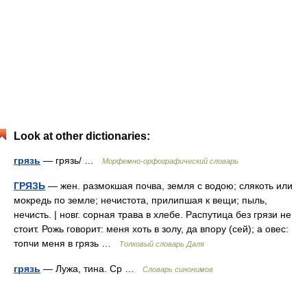
Look at other dictionaries:
грязь
— грязь/ …
Морфемно-орфографический словарь
ГРЯЗЬ
— жен. размокшая почва, земля с водою; слякоть или
мокредь по земле; нечистота, прилипшая к вещи; пыль,
нечисть. | новг. сорная трава в хлебе. Распутица без грязи не
стоит. Рожь говорит: меня хоть в золу, да впору (сей); а овес:
топчи меня в грязь …
Толковый словарь Даля
грязь
— Лужа, тина. Ср …
Словарь синонимов