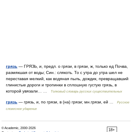
грязь
— ГРЯЗЬ, и, предл. о грязи, в грязи, ж, только ед Почва,
размякшая от воды; Син.: слякоть. То с утра до утра шел не
переставая мелкий, как водяная пыль, дождик, превращавший
глинистые дороги и тропинки в сплошную густую грязь, в
которой увязали… …
Толковый словарь русских существительных
грязь
— грязь, и, по грязи, в (на) грязи; мн.грязи, ей …
Русское
словесное ударение
© Academic, 2000-2026
18+