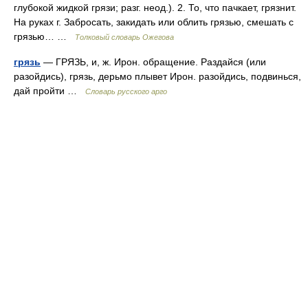
глубокой жидкой грязи; разг. неод.). 2. То, что пачкает, грязнит.
На руках г. Забросать, закидать или облить грязью, смешать с
грязью… …
Толковый словарь Ожегова
грязь
— ГРЯЗЬ, и, ж. Ирон. обращение. Раздайся (или
разойдись), грязь, дерьмо плывет Ирон. разойдись, подвинься,
дай пройти …
Словарь русского арго