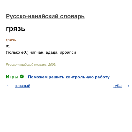
Русско-нанайский словарь
грязь
грязь
ж.
(только
ед.
) чипчан, адада, ирбапси
Русско-нанайский словарь
.
2009
.
Игры ⚽
Поможем решить контрольную работу
грязный
губа